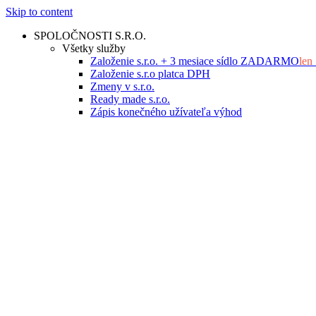
Skip to content
SPOLOČNOSTI S.R.O.
Všetky služby
Založenie s.r.o. + 3 mesiace sídlo ZADARMO
len
Založenie s.r.o platca DPH
Zmeny v s.r.o.
Ready made s.r.o.
Zápis konečného užívateľa výhod