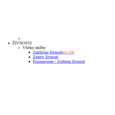
ŽIVNOSTI
Všetky služby
Založenie živnosti
len 19€
Zmeny živnosti
Pozastavenie / Zrušenie živnosti