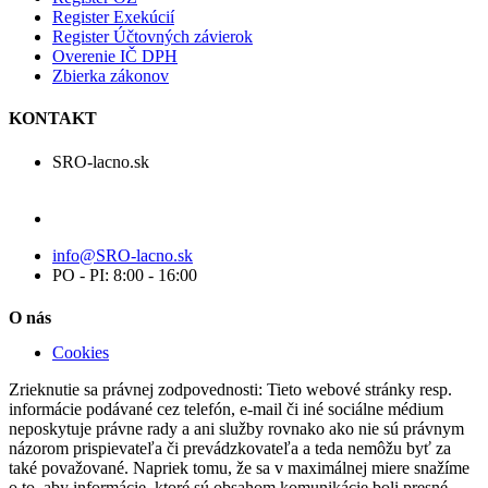
Register Exekúcií
Register Účtovných závierok
Overenie IČ DPH
Zbierka zákonov
KONTAKT
SRO-lacno.sk
info@SRO-lacno.sk
PO - PI: 8:00 - 16:00
O nás
Cookies
Zrieknutie sa právnej zodpovednosti: Tieto webové stránky resp.
informácie podávané cez telefón, e-mail či iné sociálne médium
neposkytuje právne rady a ani služby rovnako ako nie sú právnym
názorom prispievateľa či prevádzkovateľa a teda nemôžu byť za
také považované. Napriek tomu, že sa v maximálnej miere snažíme
o to, aby informácie, ktoré sú obsahom komunikácie boli presné,