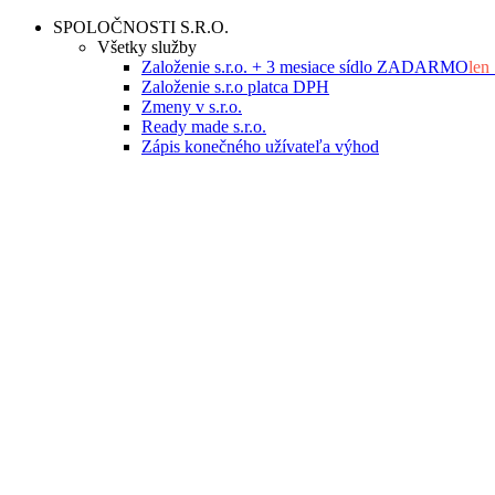
Skip
SPOLOČNOSTI S.R.O.
to
Všetky služby
content
Založenie s.r.o. + 3 mesiace sídlo ZADARMO
len
Založenie s.r.o platca DPH
Zmeny v s.r.o.
Ready made s.r.o.
Zápis konečného užívateľa výhod