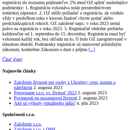
registráciu do zoznamu prijímateľov 2% musí OZ splniť nasledujúce
podmienky: 1, Registráciu vykonáva notár prostredníctvom
notárskej zápisnice. 2, OZ môže požiadať o registráciu, ak vzniklo
vždy v predošlom roku v ktorom žiadosť chcete podať alebo
predchádzajúcich rokoch. OZ založené napr.: v roku 2023 nemá
právo na registráciu v roku 2023. 3, Registračné obdobie prebieha
každoročne od 1. septembra do 15. decembra. Registrácia musí byť
vykonaná každý rok, bez ohľadu na to, či bolo OZ zaregistrované v
minulom období. Podmienky registrácie sú stanovené príslušným
zákonom, konkrétne Zákonom o dani z príjmu
[...]
Čítať ďalej
Najnovšie články
Založenie živnosti pre osoby z Ukrajiny: cena, postup a
náležitosti
2. augusta 2023
Porovnanie s.r.o. vs. živnosť 2023
2. augusta 2023
Povinnosti po pozastavení živnosti
2. augusta 2023
Aké sú výhody virtuálneho sídla?
4. júla 2023
Spoločnosti s.r.o.
Založenie s.r.o.
Založenie s.r.o. s DPH