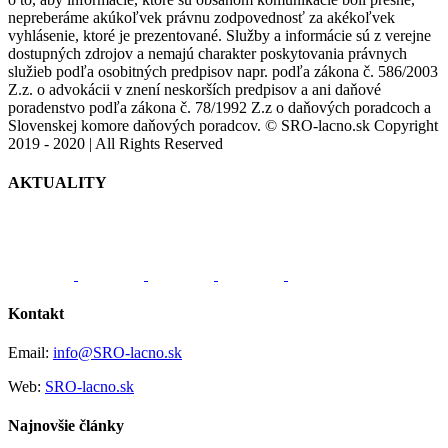
nepreberáme akúkoľvek právnu zodpovednosť za akékoľvek
vyhlásenie, ktoré je prezentované. Služby a informácie sú z verejne
dostupných zdrojov a nemajú charakter poskytovania právnych
služieb podľa osobitných predpisov napr. podľa zákona č. 586/2003
Z.z. o advokácii v znení neskorších predpisov a ani daňové
poradenstvo podľa zákona č. 78/1992 Z.z o daňových poradcoch a
Slovenskej komore daňových poradcov. © SRO-lacno.sk Copyright
2019 - 2020 | All Rights Reserved
Facebook
Twitter
Instagram
Pinterest
Toggle
AKTUALITY
Sliding
Bar
Area
Kontakt
Email:
info@SRO-lacno.sk
Web:
SRO-lacno.sk
Najnovšie články