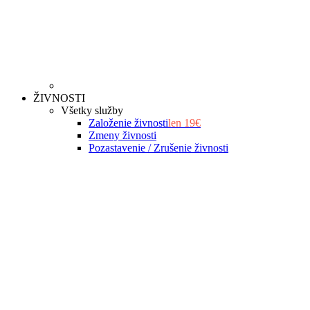
ŽIVNOSTI
Všetky služby
Založenie živnosti
len 19€
Zmeny živnosti
Pozastavenie / Zrušenie živnosti