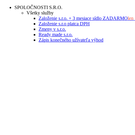
Skip
SPOLOČNOSTI S.R.O.
to
Všetky služby
content
Založenie s.r.o. + 3 mesiace sídlo ZADARMO
len
Založenie s.r.o platca DPH
Zmeny v s.r.o.
Ready made s.r.o.
Zápis konečného užívateľa výhod