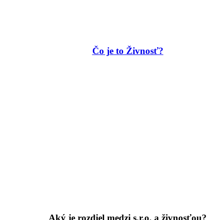
Čo je to Živnosť?
Aký je rozdiel medzi s.r.o. a živnosťou?