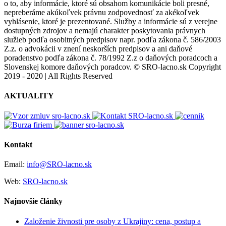
o to, aby informácie, ktoré sú obsahom komunikácie boli presné,
nepreberáme akúkoľvek právnu zodpovednosť za akékoľvek
vyhlásenie, ktoré je prezentované. Služby a informácie sú z verejne
dostupných zdrojov a nemajú charakter poskytovania právnych
služieb podľa osobitných predpisov napr. podľa zákona č. 586/2003
Z.z. o advokácii v znení neskorších predpisov a ani daňové
poradenstvo podľa zákona č. 78/1992 Z.z o daňových poradcoch a
Slovenskej komore daňových poradcov. © SRO-lacno.sk Copyright
2019 - 2020 | All Rights Reserved
Facebook
Twitter
Instagram
Pinterest
Toggle
AKTUALITY
Sliding
Bar
Area
Kontakt
Email:
info@SRO-lacno.sk
Web:
SRO-lacno.sk
Najnovšie články
Založenie živnosti pre osoby z Ukrajiny: cena, postup a