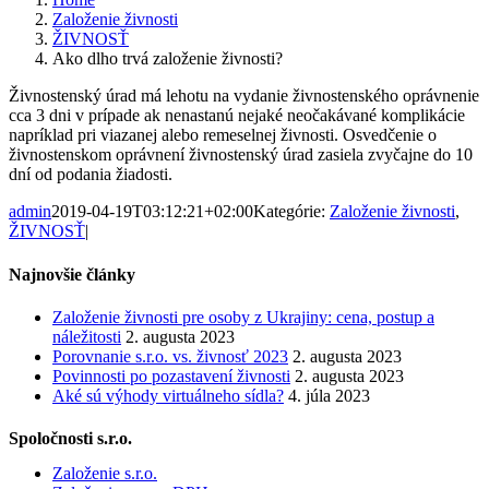
Založenie živnosti
ŽIVNOSŤ
Ako dlho trvá založenie živnosti?
Živnostenský úrad má lehotu na vydanie živnostenského oprávnenie
cca 3 dni v prípade ak nenastanú nejaké neočakávané komplikácie
napríklad pri viazanej alebo remeselnej živnosti. Osvedčenie o
živnostenskom oprávnení živnostenský úrad zasiela zvyčajne do 10
dní od podania žiadosti.
admin
2019-04-19T03:12:21+02:00
Kategórie:
Založenie živnosti
,
ŽIVNOSŤ
|
Najnovšie články
Založenie živnosti pre osoby z Ukrajiny: cena, postup a
náležitosti
2. augusta 2023
Porovnanie s.r.o. vs. živnosť 2023
2. augusta 2023
Povinnosti po pozastavení živnosti
2. augusta 2023
Aké sú výhody virtuálneho sídla?
4. júla 2023
Spoločnosti s.r.o.
Založenie s.r.o.