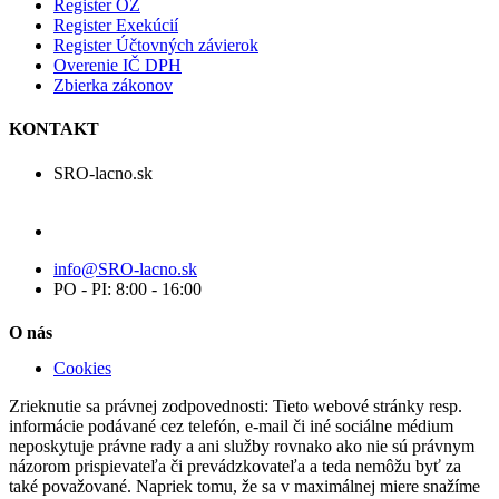
Register OZ
Register Exekúcií
Register Účtovných závierok
Overenie IČ DPH
Zbierka zákonov
KONTAKT
SRO-lacno.sk
info@SRO-lacno.sk
PO - PI: 8:00 - 16:00
O nás
Cookies
Zrieknutie sa právnej zodpovednosti: Tieto webové stránky resp.
informácie podávané cez telefón, e-mail či iné sociálne médium
neposkytuje právne rady a ani služby rovnako ako nie sú právnym
názorom prispievateľa či prevádzkovateľa a teda nemôžu byť za
také považované. Napriek tomu, že sa v maximálnej miere snažíme