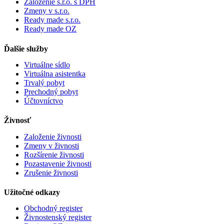
Založenie s.r.o. s DPH
Zmeny v s.r.o.
Ready made s.r.o.
Ready made OZ
Ďalšie služby
Virtuálne sídlo
Virtuálna asistentka
Trvalý pobyt
Prechodný pobyt
Účtovníctvo
Živnosť
Založenie živnosti
Zmeny v živnosti
Rozšírenie živnosti
Pozastavenie živnosti
Zrušenie živnosti
Užitočné odkazy
Obchodný register
Živnostenský register