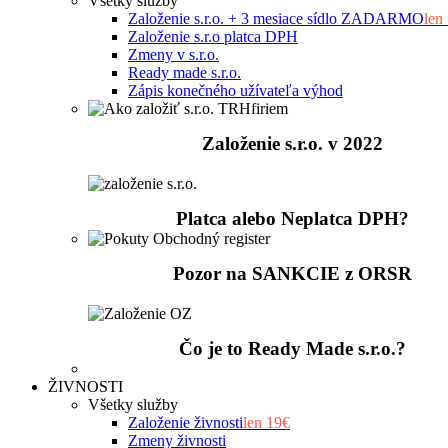
Všetky služby
Založenie s.r.o. + 3 mesiace sídlo ZADARMO
len
Založenie s.r.o platca DPH
Zmeny v s.r.o.
Ready made s.r.o.
Zápis konečného užívateľa výhod
Založenie s.r.o. v 2022
Platca alebo Neplatca DPH?
Pozor na SANKCIE z ORSR
Čo je to Ready Made s.r.o.?
ŽIVNOSTI
Všetky služby
Založenie živnosti
len 19€
Zmeny živnosti